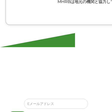
MHRBは地元の機関と協力
連絡を取り合おう！
UCEDからの最新のアップデート、オファー、イベン
ト、すべての素晴らしいニュースをお知らせします。あ
なたの受信箱に直接届きます！