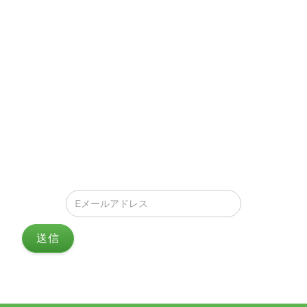
連絡を取り合おう！
UCEDからの最新のアップデート、オファー、イベン
ト、すべての素晴らしいニュースをお知らせします。あ
なたの受信箱に直接届きます！